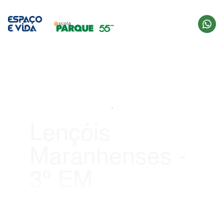
Viagens 2026
Lençóis 
Maranhenses - 
3º EM