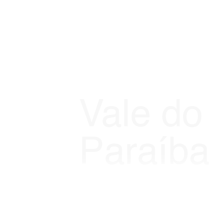
Viagens 2026
Vale do
Paraíba
A Espaço e Vida é referência em turis
constrói, junto à Escola Parque, uma p
de duas décadas.